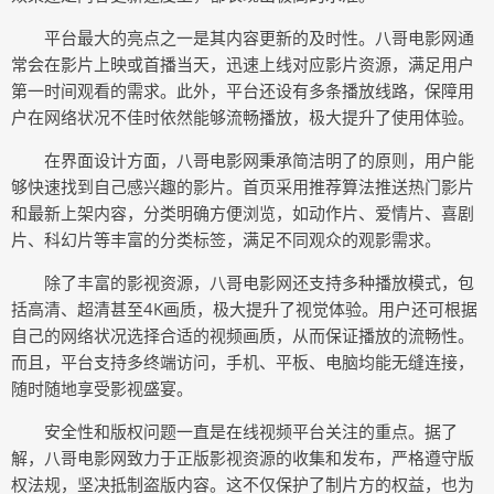
平台最大的亮点之一是其内容更新的及时性。八哥电影网通
常会在影片上映或首播当天，迅速上线对应影片资源，满足用户
第一时间观看的需求。此外，平台还设有多条播放线路，保障用
户在网络状况不佳时依然能够流畅播放，极大提升了使用体验。
在界面设计方面，八哥电影网秉承简洁明了的原则，用户能
够快速找到自己感兴趣的影片。首页采用推荐算法推送热门影片
和最新上架内容，分类明确方便浏览，如动作片、爱情片、喜剧
片、科幻片等丰富的分类标签，满足不同观众的观影需求。
除了丰富的影视资源，八哥电影网还支持多种播放模式，包
括高清、超清甚至4K画质，极大提升了视觉体验。用户还可根据
自己的网络状况选择合适的视频画质，从而保证播放的流畅性。
而且，平台支持多终端访问，手机、平板、电脑均能无缝连接，
随时随地享受影视盛宴。
安全性和版权问题一直是在线视频平台关注的重点。据了
解，八哥电影网致力于正版影视资源的收集和发布，严格遵守版
权法规，坚决抵制盗版内容。这不仅保护了制片方的权益，也为