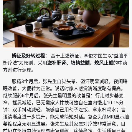
辨证及好转过程：
基于上述辨证，李俊才医生以“益脑平
衡疗法”为原则，采用
滋补肝肾、填精益髓、熄风止颤
的中药
方剂进行调理。
服药
3个月
后，张先生自觉头晕、盗汗明显减轻，夜间睡
眠改善，大便转为正常。说话时家人感觉清晰度略有提高。
继续服药
6个月
后，张先生最明显的改善是：行走时步基变
窄，摇晃减轻，已无需家人搀扶可独自在室内慢走10-15分
钟；双手抖动减轻，能够自己用勺子吃饭、拿水杯喝水；言
语清晰度进一步提升，能完成简短对话。复查头颅MRI显示脑
萎缩程度无明显进展。张先生及其家属对疗效非常满意，目
前仍在坚持中药调理与康复训练，病情稳定，生活质量显著