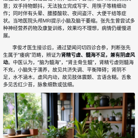
意；双手持物颤抖，无法独立完成写字、用筷子等精细动
作；同时伴有头晕、腰膝酸软、夜间盗汗、大便干结等症
状。当地医院头颅MRI提示小脑及脑干萎缩。张先生曾尝试多
种神经营养药物及康复训练，效果均不理想，病情仍缓慢进
展。
李俊才医生接诊后，通过望闻问切四诊合参，判断张先
生属于“痿病”范畴，辨证为
肾精亏虚、髓海不足，兼有阴虚风
动
。中医认为，“脑为髓海”，“肾主骨生髓”，肾精亏虚则髓海
不充，小脑失于濡养，故见共济失调、平衡障碍；肾阴不
足，水不涵木，虚风内动，故见肢体震颤、言语含糊。舌象
多见舌红少苔，脉象细数或弦细。